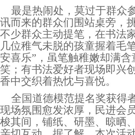
最是热闹处，莫过于群众
讯而来的群众们围站桌旁，
不少群众主动提笔，在书法
几位稚气未脱的孩童握着毛笔
安喜乐”，虽笔触稚嫩却满含
笑；有书法爱好者现场即兴
香中交织着热忱与喜悦。
全国道德模范提名奖获得
现场氛围愈发浓厚，民进会
梭其间，铺纸、研墨、晾晒
亲切互动。据了解，本次活