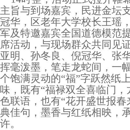
主旨与到场嘉宾，民进金坛
冠华，区老年大学校长王瑶
军及特邀嘉宾全国道德模范
席活动，与现场群众共同见
亚明、孙冬良、倪冠华、张
挥毫泼墨，笔走龙蛇间，一
个饱满灵动的“福”字跃然纸
味，既有“福禄双全喜临门，
色联语，也有“花开盛世报春
典佳句，墨香与红纸相映，
许。