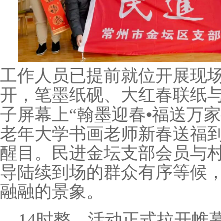
工作人员已提前就位开展现
开，笔墨纸砚、大红春联纸
•
子屏幕上“翰墨迎春
福送万家
老年大学书画老师新春送福到
醒目。民进金坛支部会员与
导陆续到场的群众有序等候
融融的景象。
14
时整，活动正式拉开帷