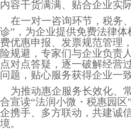
内容干货满满、贴合企业实
在一对一咨询环节，税务
诊
”
，为企业提供免费法律体
费优惠申报、发票规范管理
险规避，专家们与企业负责
点对点答疑，逐一破解经营
问题，贴心服务获得企业一
为推动惠企服务长效化、
合宣读
“
法润小微
・
税惠园区
企携手、多方联动，共建诚
境。