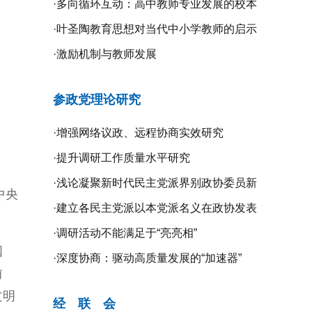
·
多向循环互动：高中教师专业发展的校本
研修探究
·
叶圣陶教育思想对当代中小学教师的启示
·
激励机制与教师发展
参政党理论研究
·
增强网络议政、远程协商实效研究
·
提升调研工作质量水平研究
·
浅论凝聚新时代民主党派界别政协委员新
中央
共识的新路径
·
建立各民主党派以本党派名义在政协发表
意见的制度机制研究
·
调研活动不能满足于“亮亮相”
国
·
深度协商：驱动高质量发展的“加速器”
前
文明
经 联 会