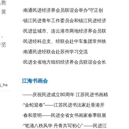
从教
·
南通民进经济界会员联谊会举办“守正创
；黄
新、携手同行”二届二次全体理事会议
·
镇江民进青年工作委员会和镇江民进经济
界会员联谊会联合举办“庆祝新中国成立75
·
民进盐城市、连云港市两地经济界会员联
，
周年”系列活动
谊会开展学习交流活动
·
民进经科总支、经联会赴中车集团常州铁
并坚
道高等职业技术学校开展专题调研
·
南通民进经联会赴苏州学习交流
·
民进全省地方组织经济界会员联谊会会长
工作会议在无锡召开
江海书画会
_ha
·
——庆祝民进成立80周年 江苏民进书画精
品展暨宿迁镇江扬州三市民进书画作品联
·
“金蛇迎春”——江苏民进书法家赴香港开
展开幕
展挥春活动
·
春和景明——民进全省女书画家春季联展
在宁开幕
·
“笔涌八秩风华 丹青共写初心” ——民进江