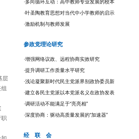
·
多向循环互动：高中教师专业发展的校本
研修探究
·
叶圣陶教育思想对当代中小学教师的启示
·
激励机制与教师发展
参政党理论研究
·
增强网络议政、远程协商实效研究
·
提升调研工作质量水平研究
基层
·
浅论凝聚新时代民主党派界别政协委员新
任组
共识的新路径
·
建立各民主党派以本党派名义在政协发表
意见的制度机制研究
·
调研活动不能满足于“亮亮相”
实
·
深度协商：驱动高质量发展的“加速器”
行职
经 联 会
一如