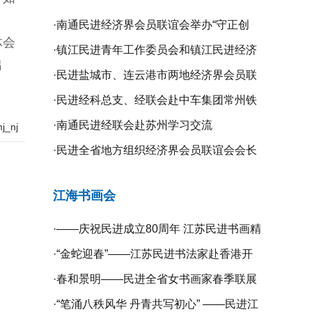
·
南通民进经济界会员联谊会举办“守正创
体会
新、携手同行”二届二次全体理事会议
·
镇江民进青年工作委员会和镇江民进经济
出
界会员联谊会联合举办“庆祝新中国成立75
·
民进盐城市、连云港市两地经济界会员联
周年”系列活动
谊会开展学习交流活动
·
民进经科总支、经联会赴中车集团常州铁
道高等职业技术学校开展专题调研
·
南通民进经联会赴苏州学习交流
_nj
·
民进全省地方组织经济界会员联谊会会长
工作会议在无锡召开
江海书画会
·
——庆祝民进成立80周年 江苏民进书画精
品展暨宿迁镇江扬州三市民进书画作品联
·
“金蛇迎春”——江苏民进书法家赴香港开
展开幕
展挥春活动
·
春和景明——民进全省女书画家春季联展
在宁开幕
·
“笔涌八秩风华 丹青共写初心” ——民进江