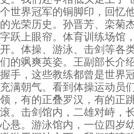
个世界冠军的铜脚印，回忆
的光荣历史。孙晋芳、栾菊
字跃上眼帘。体育训练场馆
开。体操、游泳、击剑等各
们的飒爽英姿。王副部长介
握手，这些教练都曾是世界
充满朝气。看到体操运动员
领，有的正叠罗汉，有的正
滚。击剑馆内，二雄对峙，
心悬。游泳馆内，一位四岁