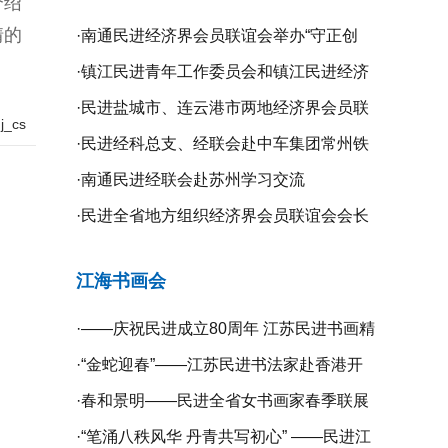
介绍
情的
·
南通民进经济界会员联谊会举办“守正创
新、携手同行”二届二次全体理事会议
·
镇江民进青年工作委员会和镇江民进经济
界会员联谊会联合举办“庆祝新中国成立75
·
民进盐城市、连云港市两地经济界会员联
_cs
周年”系列活动
谊会开展学习交流活动
·
民进经科总支、经联会赴中车集团常州铁
道高等职业技术学校开展专题调研
·
南通民进经联会赴苏州学习交流
·
民进全省地方组织经济界会员联谊会会长
工作会议在无锡召开
江海书画会
·
——庆祝民进成立80周年 江苏民进书画精
品展暨宿迁镇江扬州三市民进书画作品联
·
“金蛇迎春”——江苏民进书法家赴香港开
展开幕
展挥春活动
·
春和景明——民进全省女书画家春季联展
在宁开幕
·
“笔涌八秩风华 丹青共写初心” ——民进江