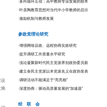
·
多向循环互动：高中教师专业发展的校本
研修探究
·
叶圣陶教育思想对当代中小学教师的启示
·
激励机制与教师发展
参政党理论研究
·
增强网络议政、远程协商实效研究
·
提升调研工作质量水平研究
·
浅论凝聚新时代民主党派界别政协委员新
共识的新路径
·
建立各民主党派以本党派名义在政协发表
意见的制度机制研究
·
调研活动不能满足于“亮亮相”
建设
设施
·
深度协商：驱动高质量发展的“加速器”
经 联 会