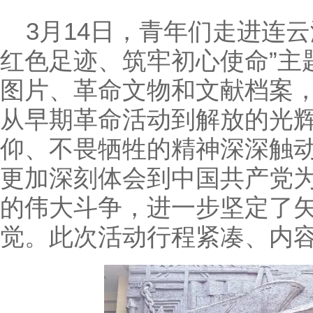
3
月
14
日，青年们走进连云
红色足迹、筑牢初心使命
”
主
图片、革命文物和文献档案
从早期革命活动到解放的光
仰、不畏牺牲的精神深深触
更加深刻体会到中国共产党
的伟大斗争，进一步坚定了
觉。此次活动行程紧凑、内