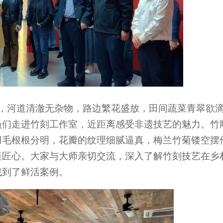
，河道清澈无杂物，路边繁花盛放，田间蔬菜青翠欲
员们走进竹刻工作室，近距离感受非遗技艺的魅力。竹
羽毛根根分明，花瓣的纹理细腻逼真，梅兰竹菊镂空摆
显匠心。大家与大师亲切交流，深入了解竹刻技艺在乡
找到了鲜活案例。