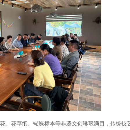
草花、花草纸、蝴蝶标本等非遗文创琳琅满目，传统技