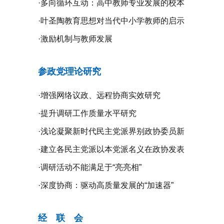
·
多向循环互动：高中教师专业发展的校本
研修探究
·
叶圣陶教育思想对当代中小学教师的启示
·
激励机制与教师发展
参政党理论研究
·
增强网络议政、远程协商实效研究
·
提升调研工作质量水平研究
·
浅论凝聚新时代民主党派界别政协委员新
共识的新路径
·
建立各民主党派以本党派名义在政协发表
意见的制度机制研究
·
调研活动不能满足于“亮亮相”
·
深度协商：驱动高质量发展的“加速器”
经 联 会