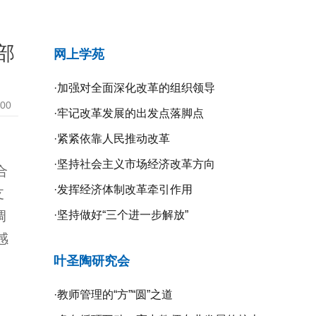
部
网上学苑
·
加强对全面深化改革的组织领导
:00
·
牢记改革发展的出发点落脚点
·
紧紧依靠人民推动改革
·
坚持社会主义市场经济改革方向
合
·
发挥经济体制改革牵引作用
支
调
·
坚持做好“三个进一步解放”
感
叶圣陶研究会
·
教师管理的“方”“圆”之道