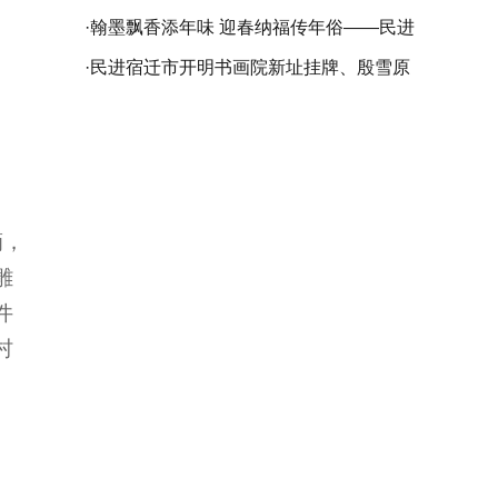
苏省委会庆祝中国民主促进会成立80周年
·
翰墨飘香添年味 迎春纳福传年俗——民进
书画精品展在苏州开幕
仪征市委会开展乙巳（2025）“春联万家•
·
民进宿迁市开明书画院新址挂牌、殷雪原
大道同行”活动
工作室成立暨袁友良书画作品展成功举行
滴，
雕
件
村