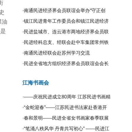
街
·
南通民进经济界会员联谊会举办“守正创
史
煤油
新、携手同行”二届二次全体理事会议
·
镇江民进青年工作委员会和镇江民进经济
就是
界会员联谊会联合举办“庆祝新中国成立75
·
民进盐城市、连云港市两地经济界会员联
周年”系列活动
谊会开展学习交流活动
·
民进经科总支、经联会赴中车集团常州铁
道高等职业技术学校开展专题调研
·
南通民进经联会赴苏州学习交流
·
民进全省地方组织经济界会员联谊会会长
工作会议在无锡召开
江海书画会
·
——庆祝民进成立80周年 江苏民进书画精
品展暨宿迁镇江扬州三市民进书画作品联
·
“金蛇迎春”——江苏民进书法家赴香港开
展开幕
展挥春活动
·
春和景明——民进全省女书画家春季联展
在宁开幕
·
“笔涌八秩风华 丹青共写初心” ——民进江