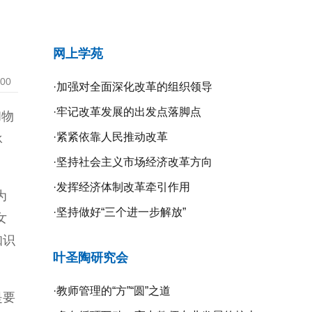
网上学苑
:00
·
加强对全面深化改革的组织领导
·
牢记改革发展的出发点落脚点
和物
·
紧紧依靠人民推动改革
承
·
坚持社会主义市场经济改革方向
·
发挥经济体制改革牵引作用
为
·
坚持做好“三个进一步解放”
女
知识
叶圣陶研究会
·
教师管理的“方”“圆”之道
是要