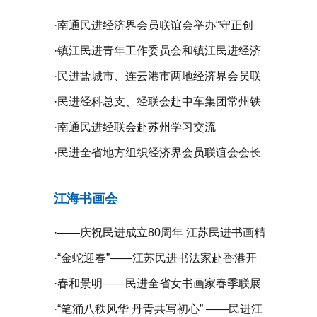
·
南通民进经济界会员联谊会举办“守正创
新、携手同行”二届二次全体理事会议
·
镇江民进青年工作委员会和镇江民进经济
界会员联谊会联合举办“庆祝新中国成立75
·
民进盐城市、连云港市两地经济界会员联
周年”系列活动
谊会开展学习交流活动
·
民进经科总支、经联会赴中车集团常州铁
道高等职业技术学校开展专题调研
·
南通民进经联会赴苏州学习交流
·
民进全省地方组织经济界会员联谊会会长
工作会议在无锡召开
江海书画会
·
——庆祝民进成立80周年 江苏民进书画精
品展暨宿迁镇江扬州三市民进书画作品联
·
“金蛇迎春”——江苏民进书法家赴香港开
展开幕
展挥春活动
·
春和景明——民进全省女书画家春季联展
在宁开幕
·
“笔涌八秩风华 丹青共写初心” ——民进江