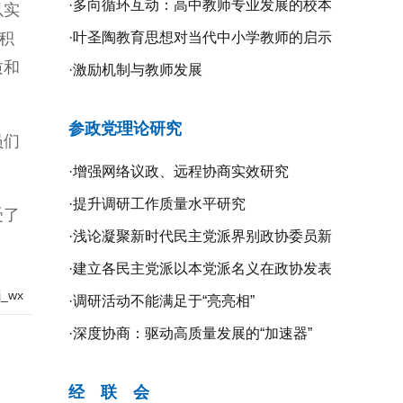
·
多向循环互动：高中教师专业发展的校本
以实
积
研修探究
·
叶圣陶教育思想对当代中小学教师的启示
质和
·
激励机制与教师发展
参政党理论研究
员们
·
增强网络议政、远程协商实效研究
·
提升调研工作质量水平研究
受了
·
浅论凝聚新时代民主党派界别政协委员新
共识的新路径
·
建立各民主党派以本党派名义在政协发表
_wx
意见的制度机制研究
·
调研活动不能满足于“亮亮相”
·
深度协商：驱动高质量发展的“加速器”
经 联 会