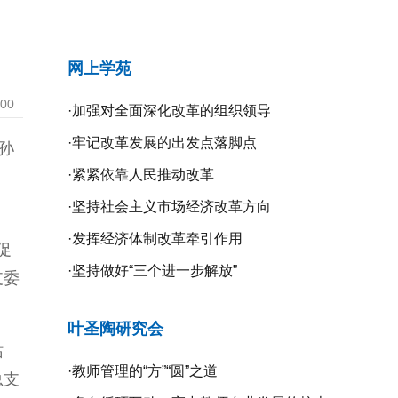
网上学苑
:00
·
加强对全面深化改革的组织领导
·
牢记改革发展的出发点落脚点
孙
·
紧紧依靠人民推动改革
·
坚持社会主义市场经济改革方向
·
发挥经济体制改革牵引作用
促
·
坚持做好“三个进一步解放”
支委
叶圣陶研究会
站
·
教师管理的“方”“圆”之道
总支