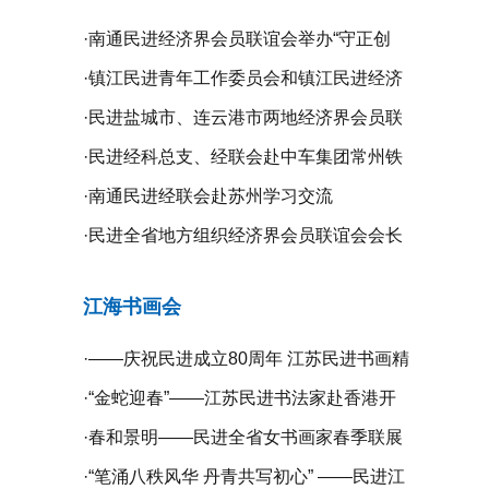
·
南通民进经济界会员联谊会举办“守正创
新、携手同行”二届二次全体理事会议
·
镇江民进青年工作委员会和镇江民进经济
界会员联谊会联合举办“庆祝新中国成立75
·
民进盐城市、连云港市两地经济界会员联
周年”系列活动
谊会开展学习交流活动
·
民进经科总支、经联会赴中车集团常州铁
道高等职业技术学校开展专题调研
·
南通民进经联会赴苏州学习交流
·
民进全省地方组织经济界会员联谊会会长
工作会议在无锡召开
江海书画会
·
——庆祝民进成立80周年 江苏民进书画精
品展暨宿迁镇江扬州三市民进书画作品联
·
“金蛇迎春”——江苏民进书法家赴香港开
展开幕
展挥春活动
·
春和景明——民进全省女书画家春季联展
在宁开幕
·
“笔涌八秩风华 丹青共写初心” ——民进江