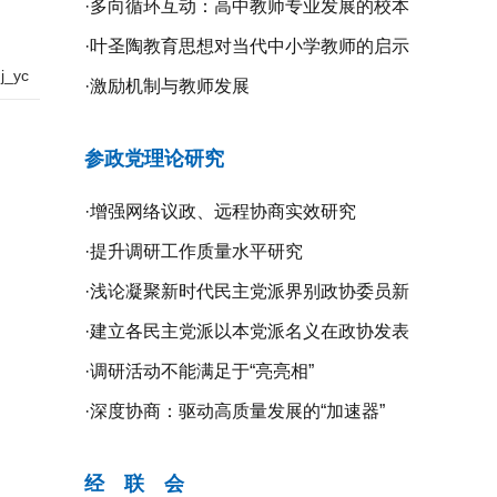
·
多向循环互动：高中教师专业发展的校本
研修探究
·
叶圣陶教育思想对当代中小学教师的启示
_yc
·
激励机制与教师发展
参政党理论研究
·
增强网络议政、远程协商实效研究
·
提升调研工作质量水平研究
·
浅论凝聚新时代民主党派界别政协委员新
共识的新路径
·
建立各民主党派以本党派名义在政协发表
意见的制度机制研究
·
调研活动不能满足于“亮亮相”
·
深度协商：驱动高质量发展的“加速器”
经 联 会