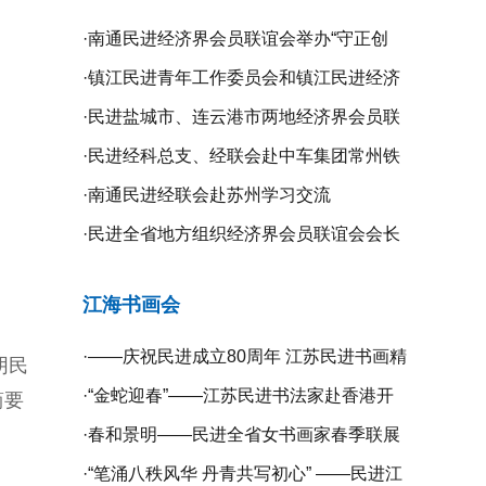
·
南通民进经济界会员联谊会举办“守正创
新、携手同行”二届二次全体理事会议
·
镇江民进青年工作委员会和镇江民进经济
界会员联谊会联合举办“庆祝新中国成立75
·
民进盐城市、连云港市两地经济界会员联
周年”系列活动
谊会开展学习交流活动
·
民进经科总支、经联会赴中车集团常州铁
道高等职业技术学校开展专题调研
·
南通民进经联会赴苏州学习交流
·
民进全省地方组织经济界会员联谊会会长
工作会议在无锡召开
江海书画会
·
——庆祝民进成立80周年 江苏民进书画精
阴民
品展暨宿迁镇江扬州三市民进书画作品联
·
“金蛇迎春”——江苏民进书法家赴香港开
简要
展开幕
展挥春活动
·
春和景明——民进全省女书画家春季联展
在宁开幕
·
“笔涌八秩风华 丹青共写初心” ——民进江