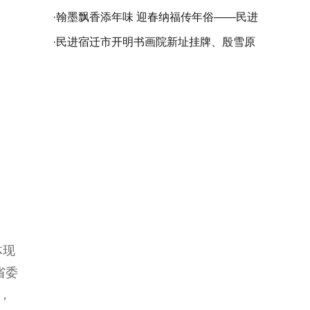
苏省委会庆祝中国民主促进会成立80周年
·
翰墨飘香添年味 迎春纳福传年俗——民进
书画精品展在苏州开幕
仪征市委会开展乙巳（2025）“春联万家•
·
民进宿迁市开明书画院新址挂牌、殷雪原
大道同行”活动
工作室成立暨袁友良书画作品展成功举行
体现
省委
，