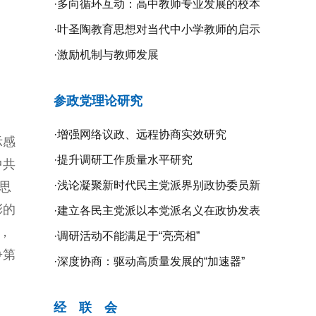
·
多向循环互动：高中教师专业发展的校本
研修探究
·
叶圣陶教育思想对当代中小学教师的启示
·
激励机制与教师发展
参政党理论研究
·
增强网络议政、远程协商实效研究
示感
·
提升调研工作质量水平研究
中共
·
浅论凝聚新时代民主党派界别政协委员新
思
彩的
共识的新路径
·
建立各民主党派以本党派名义在政协发表
，
意见的制度机制研究
·
调研活动不能满足于“亮亮相”
争第
·
深度协商：驱动高质量发展的“加速器”
经 联 会