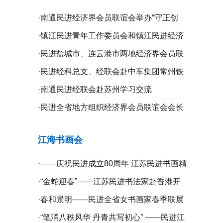
·
南通民进经济界会员联谊会举办“守正创
新、携手同行”二届二次全体理事会议
·
镇江民进青年工作委员会和镇江民进经济
界会员联谊会联合举办“庆祝新中国成立75
·
民进盐城市、连云港市两地经济界会员联
周年”系列活动
谊会开展学习交流活动
·
民进经科总支、经联会赴中车集团常州铁
道高等职业技术学校开展专题调研
·
南通民进经联会赴苏州学习交流
·
民进全省地方组织经济界会员联谊会会长
工作会议在无锡召开
江海书画会
·
——庆祝民进成立80周年 江苏民进书画精
品展暨宿迁镇江扬州三市民进书画作品联
·
“金蛇迎春”——江苏民进书法家赴香港开
展开幕
展挥春活动
·
春和景明——民进全省女书画家春季联展
在宁开幕
·
“笔涌八秩风华 丹青共写初心” ——民进江