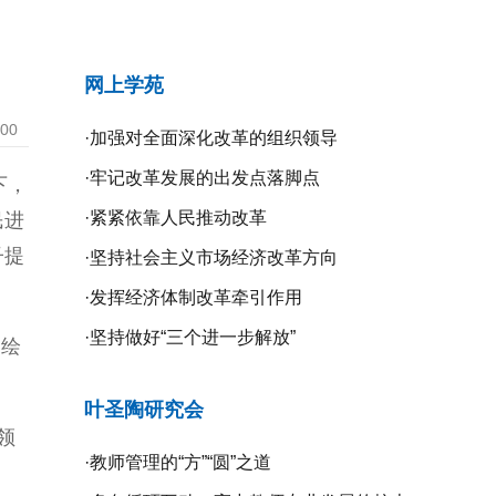
网上学苑
:00
·
加强对全面深化改革的组织领导
·
牢记改革发展的出发点落脚点
下，
·
紧紧依靠人民推动改革
民进
子提
·
坚持社会主义市场经济改革方向
·
发挥经济体制改革牵引作用
·
坚持做好“三个进一步解放”
超绘
叶圣陶研究会
领
·
教师管理的“方”“圆”之道