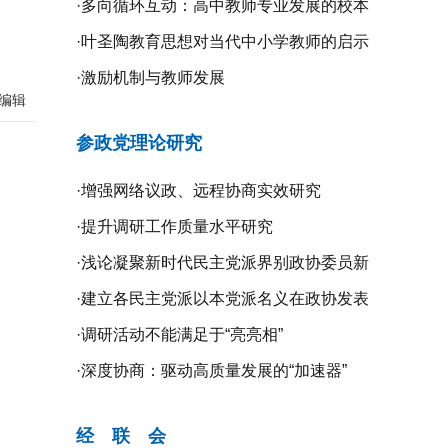
·
多向循环互动：高中教师专业发展的校本
研修探究
·
叶圣陶教育思想对当代中小学教师的启示
·
激励机制与教师发展
编辑
参政党理论研究
·
增强网络议政、远程协商实效研究
·
提升调研工作质量水平研究
·
浅论凝聚新时代民主党派界别政协委员新
共识的新路径
·
建立各民主党派以本党派名义在政协发表
意见的制度机制研究
·
调研活动不能满足于“亮亮相”
·
深度协商：驱动高质量发展的“加速器”
经 联 会