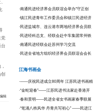
社、
·
南通民进经济界会员联谊会举办“守正创
比
新、携手同行”二届二次全体理事会议
·
镇江民进青年工作委员会和镇江民进经济
界会员联谊会联合举办“庆祝新中国成立75
·
民进盐城市、连云港市两地经济界会员联
得
周年”系列活动
谊会开展学习交流活动
·
民进经科总支、经联会赴中车集团常州铁
住党
道高等职业技术学校开展专题调研
·
南通民进经联会赴苏州学习交流
新台
·
民进全省地方组织经济界会员联谊会会长
工作会议在无锡召开
地，
江海书画会
场创
·
——庆祝民进成立80周年 江苏民进书画精
品展暨宿迁镇江扬州三市民进书画作品联
·
“金蛇迎春”——江苏民进书法家赴香港开
编辑
展开幕
展挥春活动
·
春和景明——民进全省女书画家春季联展
在宁开幕
·
“笔涌八秩风华 丹青共写初心” ——民进江