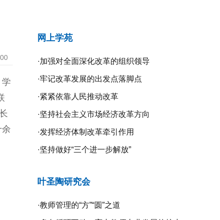
动
网上学苑
:00
·
加强对全面深化改革的组织领导
·
牢记改革发展的出发点落脚点
，学
·
紧紧依靠人民推动改革
联
长
·
坚持社会主义市场经济改革方向
十余
·
发挥经济体制改革牵引作用
·
坚持做好“三个进一步解放”
叶圣陶研究会
·
教师管理的“方”“圆”之道