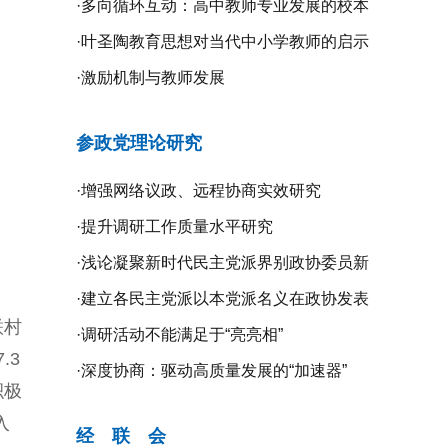
·
多向循环互动：高中教师专业发展的校本
研修探究
·
叶圣陶教育思想对当代中小学教师的启示
·
激励机制与教师发展
参政党理论研究
·
增强网络议政、远程协商实效研究
·
提升调研工作质量水平研究
·
浅论凝聚新时代民主党派界别政协委员新
共识的新路径
·
建立各民主党派以本党派名义在政协发表
联村
意见的制度机制研究
·
调研活动不能满足于“亮亮相”
.3
·
深度协商：驱动高质量发展的“加速器”
积极
入
经 联 会