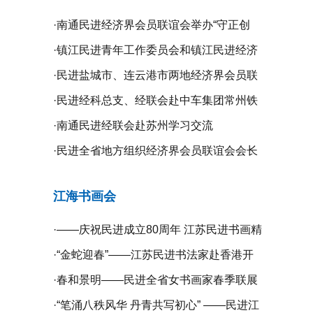
·
南通民进经济界会员联谊会举办“守正创
新、携手同行”二届二次全体理事会议
·
镇江民进青年工作委员会和镇江民进经济
界会员联谊会联合举办“庆祝新中国成立75
·
民进盐城市、连云港市两地经济界会员联
周年”系列活动
谊会开展学习交流活动
·
民进经科总支、经联会赴中车集团常州铁
道高等职业技术学校开展专题调研
·
南通民进经联会赴苏州学习交流
·
民进全省地方组织经济界会员联谊会会长
工作会议在无锡召开
江海书画会
·
——庆祝民进成立80周年 江苏民进书画精
品展暨宿迁镇江扬州三市民进书画作品联
·
“金蛇迎春”——江苏民进书法家赴香港开
展开幕
展挥春活动
·
春和景明——民进全省女书画家春季联展
在宁开幕
·
“笔涌八秩风华 丹青共写初心” ——民进江