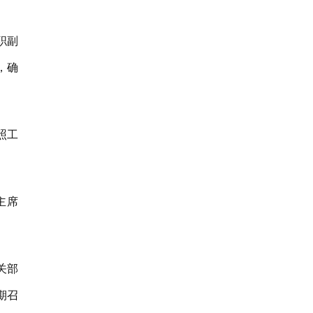
职副
，确
照工
主席
关部
期召