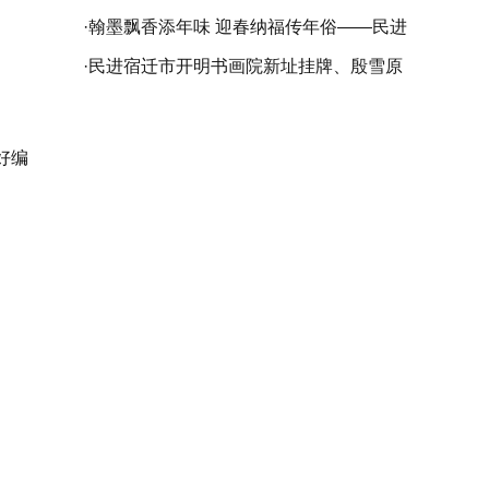
苏省委会庆祝中国民主促进会成立80周年
·
翰墨飘香添年味 迎春纳福传年俗——民进
书画精品展在苏州开幕
仪征市委会开展乙巳（2025）“春联万家•
·
民进宿迁市开明书画院新址挂牌、殷雪原
大道同行”活动
工作室成立暨袁友良书画作品展成功举行
好编