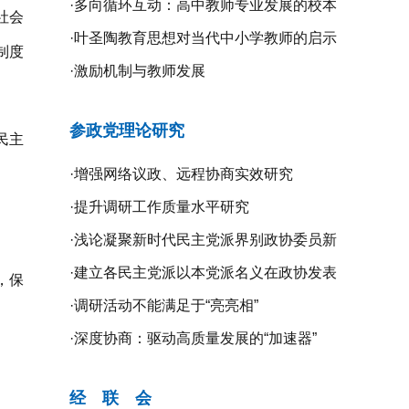
·
多向循环互动：高中教师专业发展的校本
社会
研修探究
·
叶圣陶教育思想对当代中小学教师的启示
制度
·
激励机制与教师发展
参政党理论研究
民主
·
增强网络议政、远程协商实效研究
·
提升调研工作质量水平研究
·
浅论凝聚新时代民主党派界别政协委员新
共识的新路径
·
建立各民主党派以本党派名义在政协发表
，保
意见的制度机制研究
·
调研活动不能满足于“亮亮相”
·
深度协商：驱动高质量发展的“加速器”
经 联 会