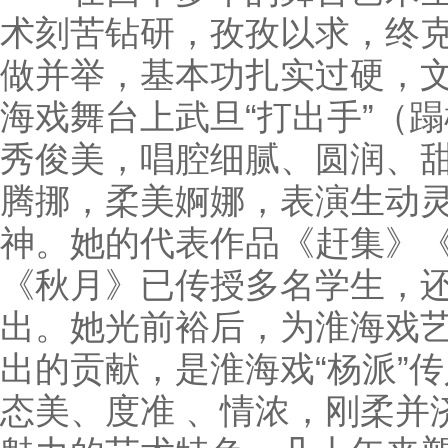
术刻苦钻研，孜孜以求，终
做并举，基本功扎实过硬，
海戏舞台上武旦“打出手”（
秀俊美，唱腔细腻、圆润、
腾挪，柔美婀娜，表演生动
神。她的代表作品《赶集》
《秋月》已传授多名学生，
出。她光前裕后，为淮海戏
出的贡献，是淮海戏“杨派”
态美、度准 、情浓，刚柔并