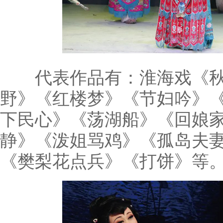
代表作品有：淮海戏《秋
野》《红楼梦》《节妇吟》
下民心》《荡湖船》《回娘
静》《泼姐骂鸡》《孤岛夫
《樊梨花点兵》《打饼》等