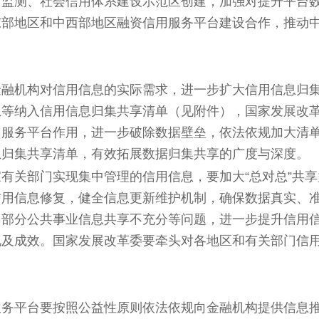
用监测、社会信用体系建设示范区创建，加强对提升平台
东部地区和中西部地区融资信用服务平台建设合作，推动
金融机构对信用信息的实际需求，进一步扩大信用信息归
息等纳入信用信息归集共享清单（见附件），国家发展改
用服务平台作用，进一步破除数据壁垒，依法依规加大清
息归集共享清单，有效拓展数据归集共享的广度与深度。
有关部门实现集中管理的信用信息，要加大“总对总”共
信用信息修复，健全信息更新维护机制，确保数据真实、
、部分公共事业信息共享不充分等问题，进一步提升信用
况及成效。国家发展改革委要牵头对各地区和有关部门信
服务平台要按照公益性原则依法依规向金融机构提供信息