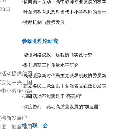
院办公厅
·
多向循环互动：高中教师专业发展的校本
年3月28日
研修探究
·
叶圣陶教育思想对当代中小学教师的启示
·
激励机制与教师发展
参政党理论研究
·
增强网络议政、远程协商实效研究
·
提升调研工作质量水平研究
资活动提供信用
·
浅论凝聚新时代民主党派界别政协委员新
落实党中央、国
共识的新路径
·
建立各民主党派以本党派名义在政协发表
升中小微企业融
意见的制度机制研究
·
调研活动不能满足于“亮亮相”
·
深度协商：驱动高质量发展的“加速器”
贯彻新发展理
经 联 会
力度，健全信用