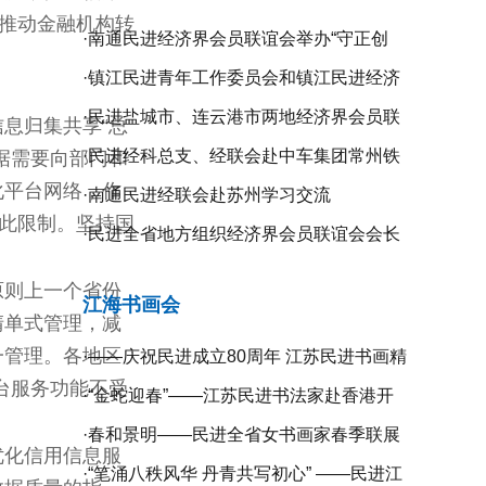
，推动金融机构转
·
南通民进经济界会员联谊会举办“守正创
新、携手同行”二届二次全体理事会议
·
镇江民进青年工作委员会和镇江民进经济
界会员联谊会联合举办“庆祝新中国成立75
·
民进盐城市、连云港市两地经济界会员联
息归集共享“总
周年”系列活动
谊会开展学习交流活动
·
民进经科总支、经联会赴中车集团常州铁
据需要向部门和
化平台网络，作
道高等职业技术学校开展专题调研
·
南通民进经联会赴苏州学习交流
受此限制。坚持国
·
民进全省地方组织经济界会员联谊会会长
工作会议在无锡召开
原则上一个省份
江海书画会
清单式管理，减
一管理。各地区
·
——庆祝民进成立80周年 江苏民进书画精
台服务功能不受
品展暨宿迁镇江扬州三市民进书画作品联
·
“金蛇迎春”——江苏民进书法家赴香港开
展开幕
展挥春活动
·
春和景明——民进全省女书画家春季联展
优化信用信息服
在宁开幕
·
“笔涌八秩风华 丹青共写初心” ——民进江