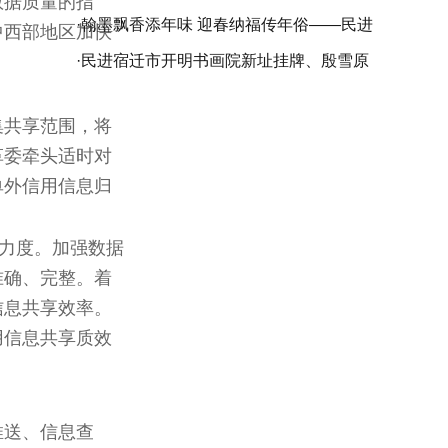
数据质量的指
苏省委会庆祝中国民主促进会成立80周年
·
翰墨飘香添年味 迎春纳福传年俗——民进
中西部地区加快
书画精品展在苏州开幕
仪征市委会开展乙巳（2025）“春联万家•
·
民进宿迁市开明书画院新址挂牌、殷雪原
大道同行”活动
工作室成立暨袁友良书画作品展成功举行
集共享范围，将
革委牵头适时对
单外信用信息归
享力度。加强数据
准确、完整。着
信息共享效率。
用信息共享质效
推送、信息查