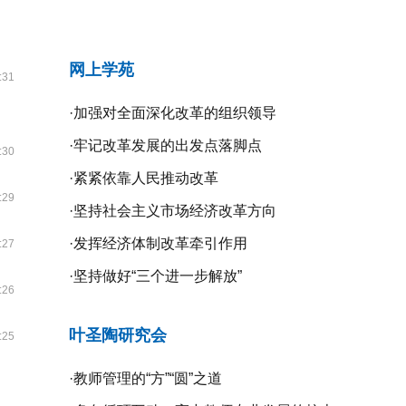
网上学苑
:31
·
加强对全面深化改革的组织领导
·
牢记改革发展的出发点落脚点
:30
·
紧紧依靠人民推动改革
:29
·
坚持社会主义市场经济改革方向
·
发挥经济体制改革牵引作用
:27
·
坚持做好“三个进一步解放”
:26
叶圣陶研究会
:25
·
教师管理的“方”“圆”之道