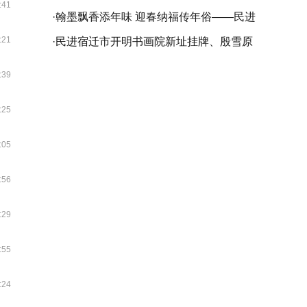
:41
苏省委会庆祝中国民主促进会成立80周年
·
翰墨飘香添年味 迎春纳福传年俗——民进
:21
书画精品展在苏州开幕
仪征市委会开展乙巳（2025）“春联万家•
·
民进宿迁市开明书画院新址挂牌、殷雪原
大道同行”活动
工作室成立暨袁友良书画作品展成功举行
:39
:25
:05
:56
:29
:55
:24