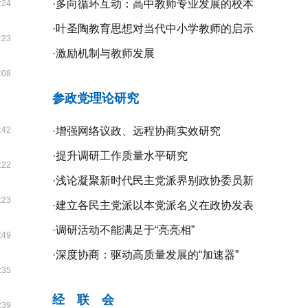
·
多向循环互动：高中教师专业发展的校本
:24
研修探究
·
叶圣陶教育思想对当代中小学教师的启示
:23
·
激励机制与教师发展
:08
参政党理论研究
:42
·
增强网络议政、远程协商实效研究
·
提升调研工作质量水平研究
:22
·
浅论凝聚新时代民主党派界别政协委员新
:23
共识的新路径
·
建立各民主党派以本党派名义在政协发表
意见的制度机制研究
·
调研活动不能满足于“亮亮相”
:49
·
深度协商：驱动高质量发展的“加速器”
:35
经 联 会
:39