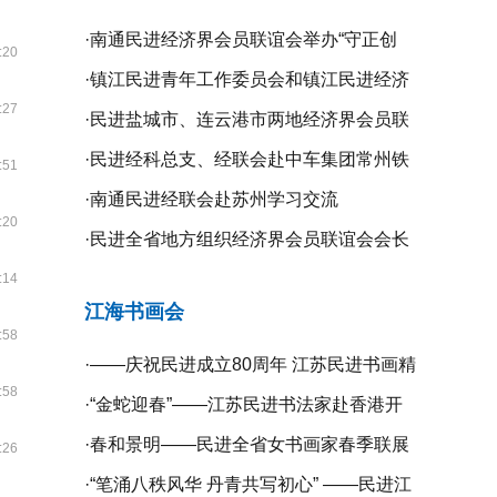
·
南通民进经济界会员联谊会举办“守正创
:20
新、携手同行”二届二次全体理事会议
·
镇江民进青年工作委员会和镇江民进经济
:27
界会员联谊会联合举办“庆祝新中国成立75
·
民进盐城市、连云港市两地经济界会员联
周年”系列活动
谊会开展学习交流活动
·
民进经科总支、经联会赴中车集团常州铁
:51
道高等职业技术学校开展专题调研
·
南通民进经联会赴苏州学习交流
:20
·
民进全省地方组织经济界会员联谊会会长
工作会议在无锡召开
:14
江海书画会
:58
·
——庆祝民进成立80周年 江苏民进书画精
:58
品展暨宿迁镇江扬州三市民进书画作品联
·
“金蛇迎春”——江苏民进书法家赴香港开
展开幕
展挥春活动
·
春和景明——民进全省女书画家春季联展
:26
在宁开幕
·
“笔涌八秩风华 丹青共写初心” ——民进江