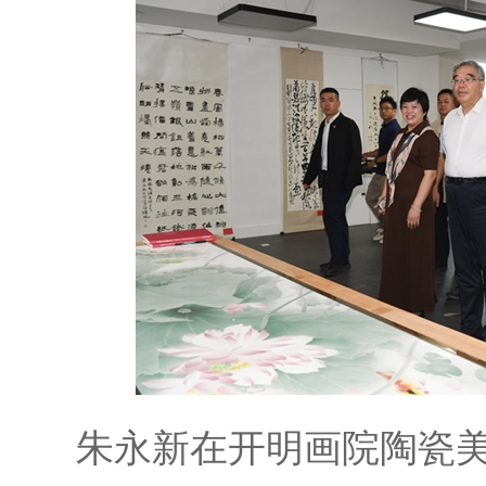
朱永新在开明画院陶瓷美