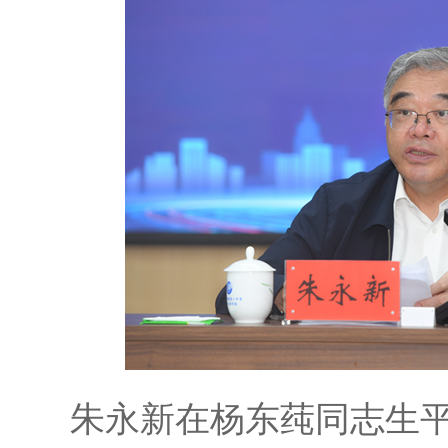
朱永新在杨东莼同志生平