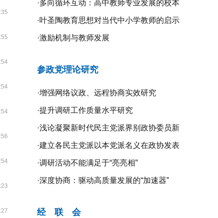
·
多向循环互动：高中教师专业发展的校本
:35
研修探究
·
叶圣陶教育思想对当代中小学教师的启示
:55
·
激励机制与教师发展
:54
参政党理论研究
:54
·
增强网络议政、远程协商实效研究
·
提升调研工作质量水平研究
:54
·
浅论凝聚新时代民主党派界别政协委员新
:56
共识的新路径
·
建立各民主党派以本党派名义在政协发表
:54
意见的制度机制研究
·
调研活动不能满足于“亮亮相”
·
深度协商：驱动高质量发展的“加速器”
:23
:27
经 联 会