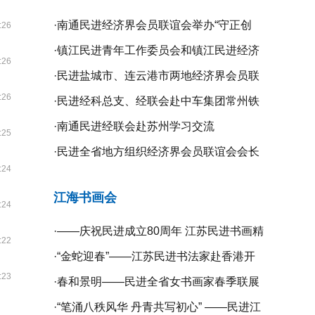
·
南通民进经济界会员联谊会举办“守正创
:26
新、携手同行”二届二次全体理事会议
·
镇江民进青年工作委员会和镇江民进经济
:26
界会员联谊会联合举办“庆祝新中国成立75
·
民进盐城市、连云港市两地经济界会员联
:26
周年”系列活动
谊会开展学习交流活动
·
民进经科总支、经联会赴中车集团常州铁
道高等职业技术学校开展专题调研
·
南通民进经联会赴苏州学习交流
:25
·
民进全省地方组织经济界会员联谊会会长
:24
工作会议在无锡召开
江海书画会
:24
·
——庆祝民进成立80周年 江苏民进书画精
:22
品展暨宿迁镇江扬州三市民进书画作品联
·
“金蛇迎春”——江苏民进书法家赴香港开
:23
展开幕
展挥春活动
·
春和景明——民进全省女书画家春季联展
在宁开幕
·
“笔涌八秩风华 丹青共写初心” ——民进江