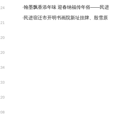
苏省委会庆祝中国民主促进会成立80周年
·
翰墨飘香添年味 迎春纳福传年俗——民进
:24
书画精品展在苏州开幕
仪征市委会开展乙巳（2025）“春联万家•
·
民进宿迁市开明书画院新址挂牌、殷雪原
:21
大道同行”活动
工作室成立暨袁友良书画作品展成功举行
:20
:20
:34
:33
:20
:08