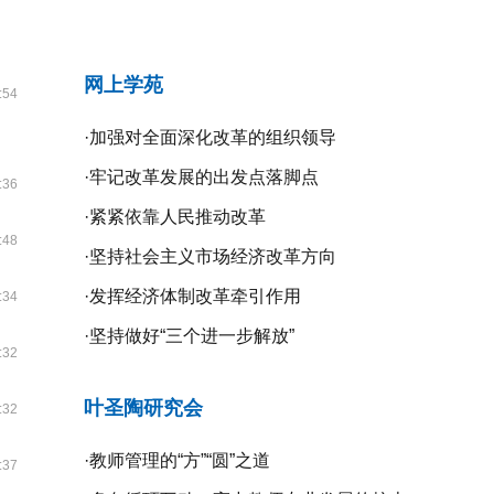
网上学苑
:54
·
加强对全面深化改革的组织领导
·
牢记改革发展的出发点落脚点
:36
·
紧紧依靠人民推动改革
:48
·
坚持社会主义市场经济改革方向
·
发挥经济体制改革牵引作用
:34
·
坚持做好“三个进一步解放”
:32
叶圣陶研究会
:32
·
教师管理的“方”“圆”之道
:37